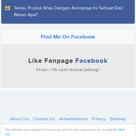
Terasi, Produk Khas Dengan Aromanya Ini Terbuat Dari
Bahan Apa?
Find Me On Facebook
Like Fanpage
Facebook
https://fb.com/misterjeblog/
About Us
Contact Us
Advertisement
Privacy
Sitemap
Copyright © 2024
Kangje.com
.
Hosted by Blogger
This website uses cookies to ensure you get the best experience on our website
More
info