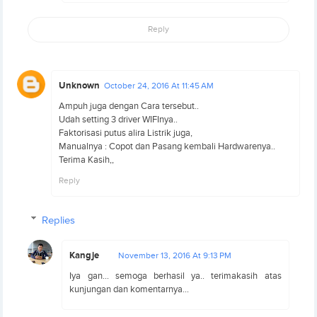
Reply
Unknown
October 24, 2016 At 11:45 AM
Ampuh juga dengan Cara tersebut..
Udah setting 3 driver WIFInya..
Faktorisasi putus alira Listrik juga,
Manualnya : Copot dan Pasang kembali Hardwarenya..
Terima Kasih,,
Reply
Replies
Kangje
November 13, 2016 At 9:13 PM
Iya gan... semoga berhasil ya.. terimakasih atas
kunjungan dan komentarnya...