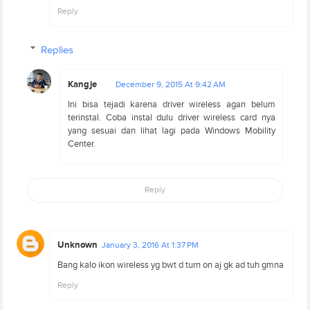
Reply
Replies
Kangje
December 9, 2015 At 9:42 AM
Ini bisa tejadi karena driver wireless agan belum
terinstal. Coba instal dulu driver wireless card nya
yang sesuai dan lihat lagi pada Windows Mobility
Center.
Reply
Unknown
January 3, 2016 At 1:37 PM
Bang kalo ikon wireless yg bwt d turn on aj gk ad tuh gmna
Reply