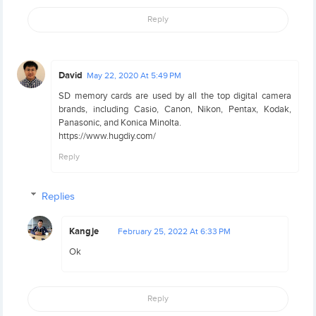
Reply
David
May 22, 2020 At 5:49 PM
SD memory cards are used by all the top digital camera
brands, including Casio, Canon, Nikon, Pentax, Kodak,
Panasonic, and Konica Minolta.
https://www.hugdiy.com/
Reply
Replies
Kangje
February 25, 2022 At 6:33 PM
Ok
Reply