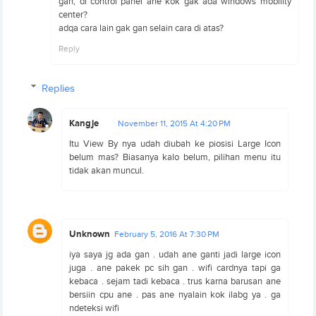
gan, di control panel ane kok gak ada windows mobility
center?
adqa cara lain gak gan selain cara di atas?
Reply
Replies
Kangje
November 11, 2015 At 4:20 PM
Itu View By nya udah diubah ke piosisi Large Icon
belum mas? Biasanya kalo belum, pilihan menu itu
tidak akan muncul.
Unknown
February 5, 2016 At 7:30 PM
iya saya jg ada gan . udah ane ganti jadi large icon
juga . ane pakek pc sih gan . wifi cardnya tapi ga
kebaca . sejam tadi kebaca . trus karna barusan ane
bersiin cpu ane . pas ane nyalain kok ilabg ya . ga
ndeteksi wifi