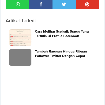
Artikel Terkait
Cara Melihat Statistik Status Yang
Tertulis Di Profile Facebook
Tambah Ratusan Hingga Ribuan
Follower Twitter Dengan Cepat