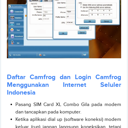
Daftar Camfrog dan Login Camfrog
Menggunakan Internet Seluler
Indonesia
Pasang SIM Card XL Combo Gila pada modem
dan tancapkan pada komputer.
Ketika aplikasi dial up (software koneksi) modem
keluar (run) jangan langsung koneksikan, tetapi