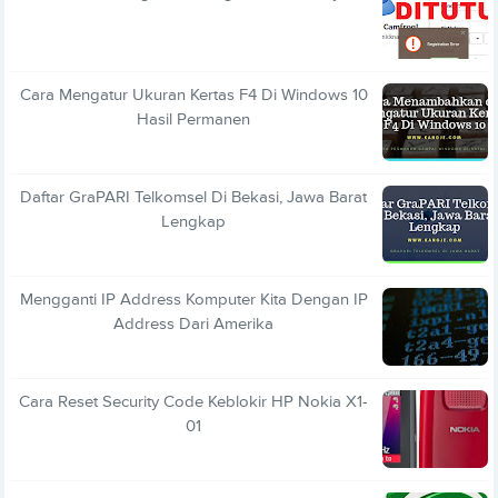
Cara Mengatur Ukuran Kertas F4 Di Windows 10
Hasil Permanen
Daftar GraPARI Telkomsel Di Bekasi, Jawa Barat
Lengkap
Mengganti IP Address Komputer Kita Dengan IP
Address Dari Amerika
Cara Reset Security Code Keblokir HP Nokia X1-
01