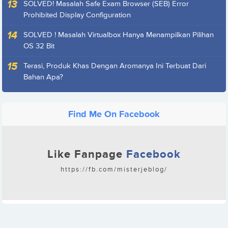
SOLVED! Masalah Safe Exam Browser (SEB) Error
Prohibited Display Configuration
SOLVED ! Masalah Virtualbox Hanya Menampilkan Pilihan
OS 32 Bit
Terasi, Produk Khas Dengan Aromanya Ini Terbuat Dari
Bahan Apa?
Find Me On Facebook
Like Fanpage
Facebook
https://fb.com/misterjeblog/