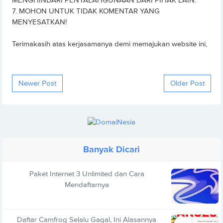
MENGHINDARI PENYALAHGUNAAN DARI PIHAK LAIN.
7. MOHON UNTUK TIDAK KOMENTAR YANG
MENYESATKAN!
Terimakasih atas kerjasamanya demi memajukan website ini,
Newer Post
Older Post
Banyak Dicari
Paket Internet 3 Unlimited dan Cara
Mendaftarnya
Daftar Camfrog Selalu Gagal, Ini Alasannya