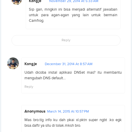
Kangje
November 29, 2014 At 5:33 AM
Sip gan, mngkin ini bisa menjadi alternatif jawaban
untuk para agan-agan yang lain untuk bermain
Camfrog.
Reply
Kangje
December 31, 2014 At 8:57 AM
Udah dicoba instal aplikasi DNSet mas? itu membantu
mengubah DNS default...
Reply
Anonymous
March 14, 2015 At 10:57 PM
Mas bro.tlg info ku dah pkai xl.pktn super ngbt .ko egk
bisa.daftr ya sllu di tolak.mksh bro.