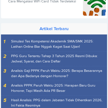
Cara Mengatasi WiFi Card Tidak Terdeteksi
Artikel Terbaru
Simulasi Tes Kompetensi Akademik SMA/SMK 2025:
Latihan Online Biar Nggak Kaget Saat Ujian!
PPG Guru Tertentu Tahap 3 Tahun 2025 Resmi Dibuka:
Jadwal, Syarat, dan Cara Daftar
Analisis Gaji PPPK Paruh Waktu 2025: Berapa Besarannya
dan Apa Bedanya dengan Honorer?
Analisis PPPK Paruh Waktu 2025: Harapan Baru Guru
Honorer, Tapi Masih Ada PR Besar
Hasil Analisis: PPG dalam Jabatan Tidak Dihentikan 2026,
Ini Fakta Resminya