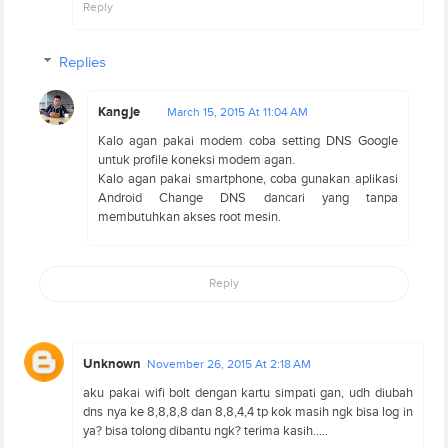
Reply
Replies
Kangje
March 15, 2015 At 11:04 AM
Kalo agan pakai modem coba setting DNS Google
untuk profile koneksi modem agan.
Kalo agan pakai smartphone, coba gunakan aplikasi
Android Change DNS dancari yang tanpa
membutuhkan akses root mesin.
Reply
Unknown
November 26, 2015 At 2:18 AM
aku pakai wifi bolt dengan kartu simpati gan, udh diubah
dns nya ke 8,8,8,8 dan 8,8,4,4 tp kok masih ngk bisa log in
ya? bisa tolong dibantu ngk? terima kasih.....