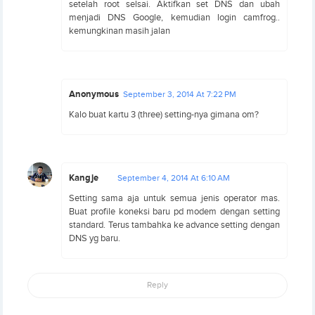
setelah root selsai. Aktifkan set DNS dan ubah
menjadi DNS Google, kemudian login camfrog..
kemungkinan masih jalan
Anonymous
September 3, 2014 At 7:22 PM
Kalo buat kartu 3 (three) setting-nya gimana om?
Kangje
September 4, 2014 At 6:10 AM
Setting sama aja untuk semua jenis operator mas.
Buat profile koneksi baru pd modem dengan setting
standard. Terus tambahka ke advance setting dengan
DNS yg baru.
Reply