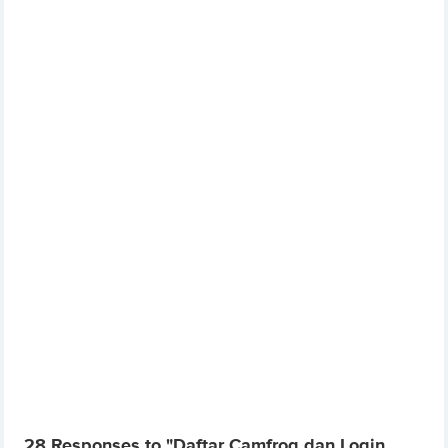
28 Responses to "Daftar Camfrog dan Login