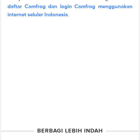
daftar Camfrog dan login Camfrog menggunakan
internet seluler Indonesia
.
BERBAGI LEBIH INDAH