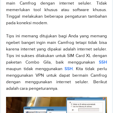
main Camfrog dengan internet seluler. Tidak
memerlukan tool khusus atau software khusus.
Tinggal melakukan beberapa pengaturan tambahan
pada koneksi modem.
Tips ini memang ditujukan bagi Anda yang memang
ngebet banget ingin main Camfrog tetapi tidak bisa
karena internet yang dipakai adalah internet seluler.
Tips ini sukses dilakukan untuk SIM Card XL dengan
paketan Combo Gila, baik menggunakan
SSH
maupun tidak menggunakan
SSH
. Kita tidak perlu
menggunakan VPN untuk dapat bermain Camfrog
dengan menggunakan internet seluler. Berikut
adalah cara pengeturannya.