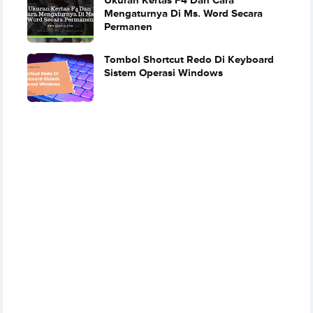
Ukuran Kertas F4 Dan Cara
Mengaturnya Di Ms. Word Secara
Permanen
Tombol Shortcut Redo Di Keyboard
Sistem Operasi Windows