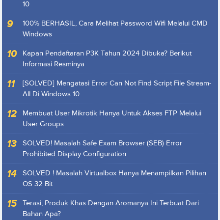
10
100% BERHASIL, Cara Melihat Password Wifi Melalui CMD
Windows
Kapan Pendaftaran P3K Tahun 2024 Dibuka? Berikut
Informasi Resminya
[SOLVED] Mengatasi Error Can Not Find Script File Stream-
All Di Windows 10
Membuat User Mikrotik Hanya Untuk Akses FTP Melalui
User Groups
SOLVED! Masalah Safe Exam Browser (SEB) Error
Prohibited Display Configuration
SOLVED ! Masalah Virtualbox Hanya Menampilkan Pilihan
OS 32 Bit
Terasi, Produk Khas Dengan Aromanya Ini Terbuat Dari
Bahan Apa?