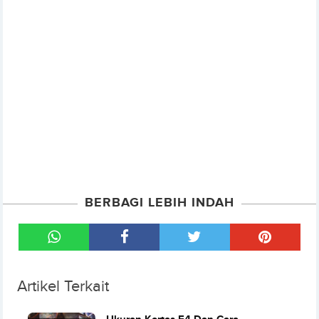
BERBAGI LEBIH INDAH
Artikel Terkait