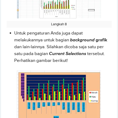
Langkah 8
Untuk pengaturan Anda juga dapat
melakukannya untuk bagian
background
grafik
dan lain-lainnya. Silahkan dicoba saja satu per
satu pada bagian
Current Selections
tersebut.
Perhatikan gambar berikut!