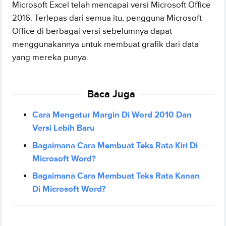
Microsoft Excel telah mencapai versi Microsoft Office
2016. Terlepas dari semua itu, pengguna Microsoft
Office di berbagai versi sebelumnya dapat
menggunakannya untuk membuat grafik dari data
yang mereka punya.
Baca Juga
Cara Mengatur Margin Di Word 2010 Dan
Versi Lebih Baru
Bagaimana Cara Membuat Teks Rata Kiri Di
Microsoft Word?
Bagaimana Cara Membuat Teks Rata Kanan
Di Microsoft Word?