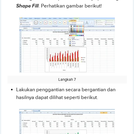
Shape Fill
. Perhatikan gambar berikut!
Langkah 7
Lakukan penggantian secara bergantian dan
hasilnya dapat dilihat seperti berikut.