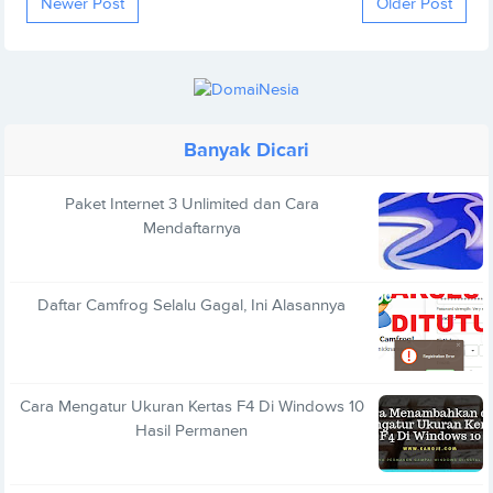
Newer Post
Older Post
Banyak Dicari
Paket Internet 3 Unlimited dan Cara
Mendaftarnya
Daftar Camfrog Selalu Gagal, Ini Alasannya
Cara Mengatur Ukuran Kertas F4 Di Windows 10
Hasil Permanen