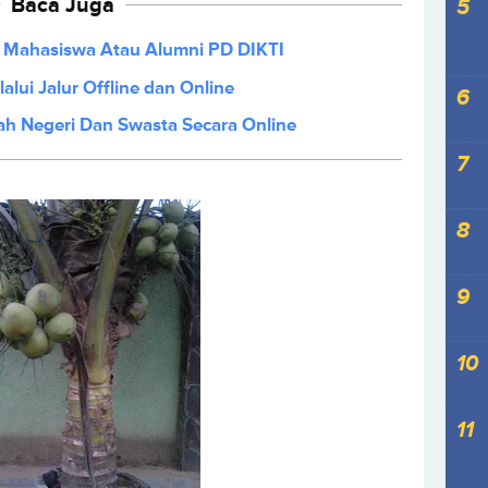
Baca Juga
n Mahasiswa Atau Alumni PD DIKTI
ui Jalur Offline dan Online
ah Negeri Dan Swasta Secara Online