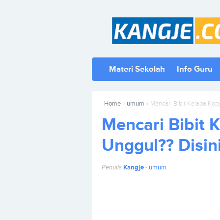
Materi Sekolah
Info Guru
›
›
Home
umum
Mencari Bibit Kelapa Kop
Mencari Bibit 
Unggul?? Disin
Penulis
Kangje
-
umum