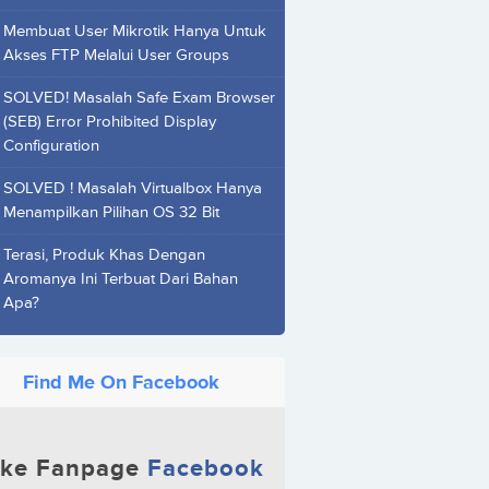
Membuat User Mikrotik Hanya Untuk
Akses FTP Melalui User Groups
SOLVED! Masalah Safe Exam Browser
(SEB) Error Prohibited Display
Configuration
SOLVED ! Masalah Virtualbox Hanya
Menampilkan Pilihan OS 32 Bit
Terasi, Produk Khas Dengan
Aromanya Ini Terbuat Dari Bahan
Apa?
Find Me On Facebook
ike Fanpage
Facebook