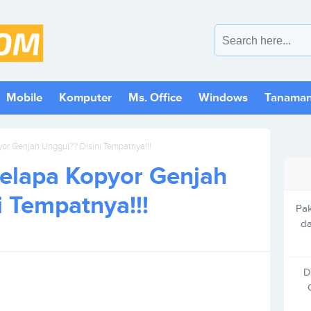
Mobile
Komputer
Ms. Office
Windows
Tanama
yor Genjah Unggul?? Disini Tempatnya!!!
Kelapa Kopyor Genjah
i Tempatnya!!!
Pak
da
D