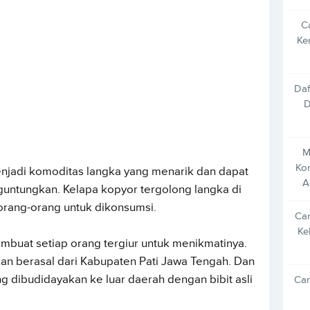
C
Ke
Daf
D
M
Ko
njadi komoditas langka yang menarik dan dapat
A
guntungkan. Kelapa kopyor tergolong langka di
 orang-orang untuk dikonsumsi.
Car
Ke
buat setiap orang tergiur untuk menikmatinya.
an berasal dari Kabupaten Pati Jawa Tengah. Dan
 dibudidayakan ke luar daerah dengan bibit asli
Car