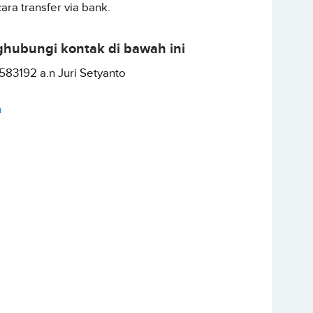
ra transfer via bank.
hubungi kontak di bawah ini
83192 a.n Juri Setyanto
m